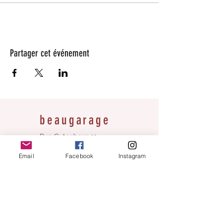
Partager cet événement
beaugarage
Rue Gutenberg 11
1800 Vevey
Email
Facebook
Instagram
bonjour@beaugarage.ch
SUBSCRIBE TO NEWSLETTER