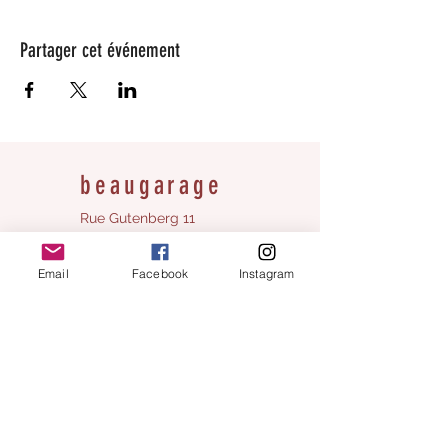
Partager cet événement
beaugarage
Rue Gutenberg 11
1800 Vevey
bonjour@beaugarage.ch
Email
Facebook
Instagram
SUBSCRIBE TO NEWSLETTER
shop hours
Monday:
closed