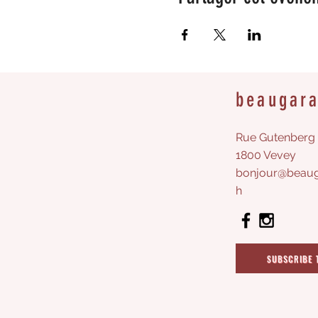
beaugar
Rue Gutenberg 
1800 Vevey
bonjour@beaug
h
SUBSCRIBE 