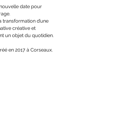
nouvelle date pour 
rage.
a transformation d’une 
tive créative et 
 un objet du quotidien. 
créé en 2017 à Corseaux.