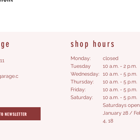
age
shop hours
Monday:
closed
11
Tuesday
10 a.m. - 2 p.m.
Wednesday:
10 a.m. - 5 p.m.
arage.c
Thursday:
10 a.m. - 5 p.m.
Friday:
10 a.m. - 5 p.m.
Saturday
:
10 a.m. - 5 p.m.
Saturdays open
January 28 / Fe
TO NEWSLETTER
4, 18