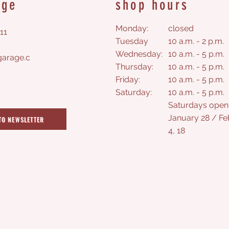
age
shop hours
Monday:
closed
11
Tuesday
10 a.m. - 2 p.m.
Wednesday:
10 a.m. - 5 p.m.
arage.c
Thursday:
10 a.m. - 5 p.m.
Friday:
10 a.m. - 5 p.m.
Saturday
:
10 a.m. - 5 p.m.
Saturdays open
January 28 / Fe
TO NEWSLETTER
4, 18