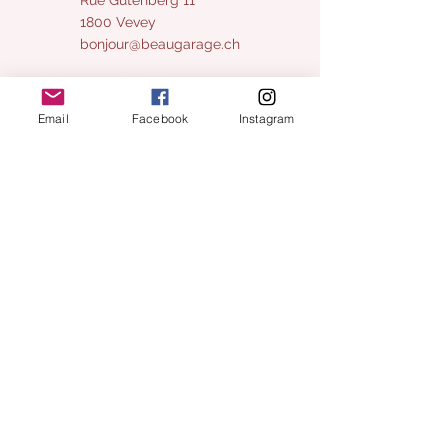
1800 Vevey
bonjour@beaugarage.ch
Email
Facebook
Instagram
SUBSCRIBE TO NEWSLETTER
shop hours
Monday:
closed
Tuesday
10 a.m. - 2 p.m.
Wednesda
10 a.m. - 5 p.m.
y:
10 a.m. - 5 p.m.
Thursday:
10 a.m. - 5 p.m.
10 a.m. - 5 p.m.
Friday:
Saturdays open:
Saturday
:
January 28 / February 4, 25 /
March 4, 18