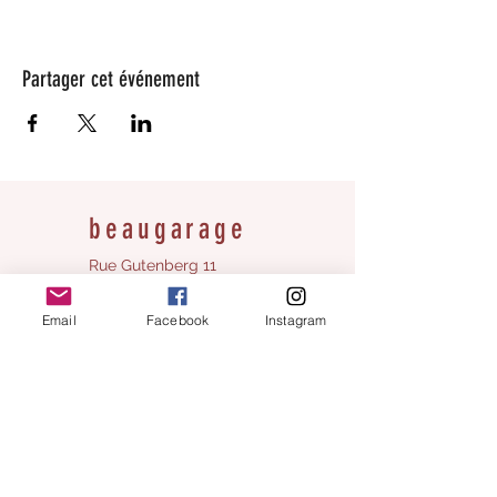
Partager cet événement
beaugarage
Rue Gutenberg 11
1800 Vevey
bonjour@beaugarage.ch
Email
Facebook
Instagram
SUBSCRIBE TO NEWSLETTER
shop hours