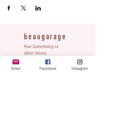
beaugarage
Rue Gutenberg 11
1800 Vevey
bonjour@beaugarage.ch
Email
Facebook
Instagram
SUBSCRIBE TO NEWSLETTER
shop hours
Monday:
closed
Tuesday
10 a.m. - 2 p.m.
Wednesda
10 a.m. - 5 p.m.
y:
10 a.m. - 5 p.m.