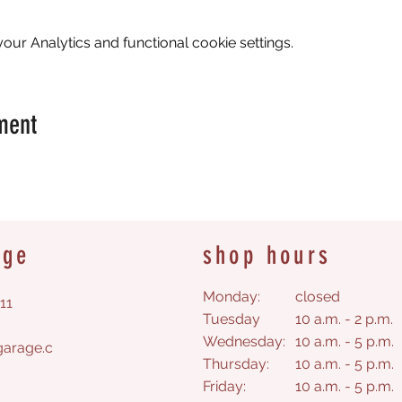
ur Analytics and functional cookie settings.
ment
age
shop hours
Monday:
closed
11
Tuesday
10 a.m. - 2 p.m.
Wednesday:
10 a.m. - 5 p.m.
arage.c
Thursday:
10 a.m. - 5 p.m.
Friday:
10 a.m. - 5 p.m.