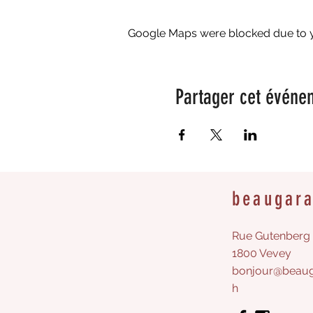
Google Maps were blocked due to yo
Partager cet événe
beaugar
Rue Gutenberg 
1800 Vevey
bonjour@beaug
h