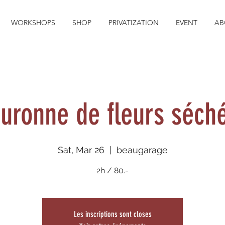
WORKSHOPS
SHOP
PRIVATIZATION
EVENT
AB
uronne de fleurs séch
Sat, Mar 26
  |  
beaugarage
2h / 80.-
Les inscriptions sont closes