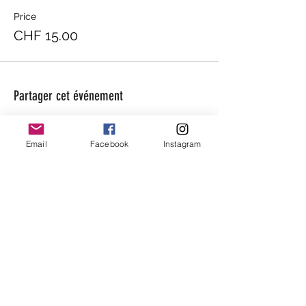
Price
CHF 15.00
Partager cet événement
Email
Facebook
Instagram
beaugarage
Rue Gutenberg 11
1800 Vevey
bonjour@beaugarage.ch
SUBSCRIBE TO NEWSLETTER