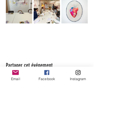
Partager cet événement
Email
Facebook
Instagram
beaugarage
Rue Gutenberg 11
1800 Vevey
bonjour@beaugarage.ch