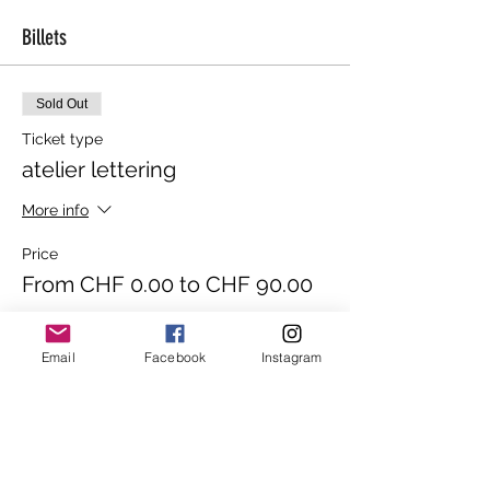
Billets
Sold Out
Ticket type
atelier lettering
More info
Price
From CHF 0.00 to CHF 90.00
atelier
Email
Facebook
Instagram
CHF 90.00
+CHF 2.25 ticket service fee
atelier, j'ai un bon cadeau