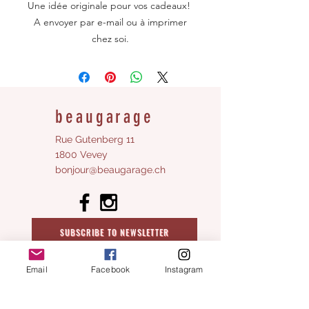
Une idée originale pour vos cadeaux!
A envoyer par e-mail ou à imprimer
chez soi.
Valable pour suivre un atelier créatif
ou à faire valoir en boutique pour un
achat.
(le bon sera envoyé par e-mail dès
beaugarage
que possible mais au plus tard 24h
après la commande, attention, il se
Rue Gutenberg 11
peut qu'il arrive dans vos spams!
1800 Vevey
bonjour@beaugarage.ch
Pensez à vérifier.)
SUBSCRIBE TO NEWSLETTER
shop hours
Email
Facebook
Instagram
Monday:
closed
Tuesday
10 a.m. - 2 p.m.