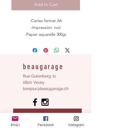
Add to Cart
-Cartes format A6
-Impression: noir
-Papier aquarelle 300gr
-12 signes disponibles:
le Bélier, le Taureau, les Gémeaux, le
Cancer, le
Lion
, la Vierge, la Balance,
beaugarage
le Scorpion, le Sagittaire, le
Capricorne, le Verseau et les Poissons
Rue Gutenberg 11
1800 Vevey
bonjour@beaugarage.ch
© beaugarage
SUBSCRIBE TO NEWSLETTER
Email
Facebook
Instagram