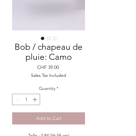
Bob / chapeau de
pluie: Camo
Price
CHF 39.00
Sales Tax Included
Quantity
*
Add to Cart
Taille : S/M (56-58 cm)