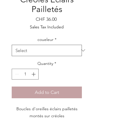
Pailletés
Price
CHF 36.00
Sales Tax Included
coueleur
*
Quantity
*
Add to Cart
Boucles d'oreilles éclairs pailletés
montés sur créoles
Dimensions coeur
: 2,2 H x 2,7 L cm