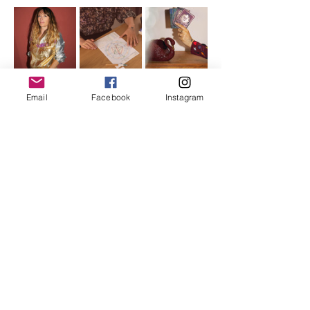
Email
Facebook
Instagram
Partager cet événement
beaugarage
Rue Gutenberg 11
1800 Vevey
bonjour@beaugarage.ch