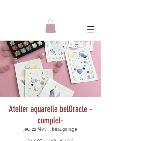
Atelier aquarelle belOracle -
complet-
jeu. 22 févr.
  |  
beaugarage
3h / 90.- (TVA incluse)