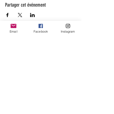
Partager cet événement
Email
Facebook
Instagram
beaugarage
Rue Gutenberg 11
1800 Vevey
bonjour@beaugarage.ch
S'ABONNER À LA NEWSLETTER
Horaires boutique cadeaux :
Lundi:
fermé
Mardi
fermé
Mercredi:
10h - 17h