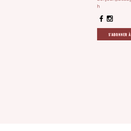
h
S'ABONNER À