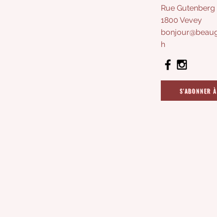
Rue Gutenberg 
1800 Vevey
bonjour@beaug
h
S'ABONNER À