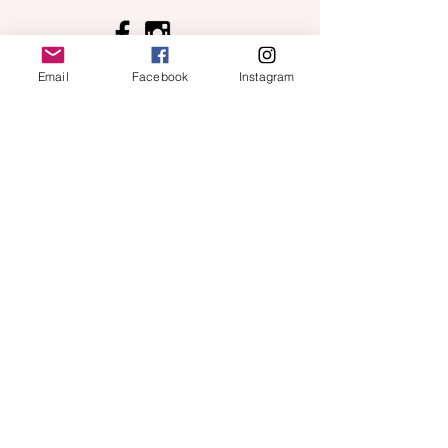
S'ABONNER À LA NEWSLETTER
Email
Facebook
Instagram
Horaires boutique cadeaux :
Lundi:
fermé
Mardi
fermé
Mercredi:
10h - 17h
Jeudi:
fermé​
Vendredi:
10h - 17h
Samedi
:
:
​fermé
prochains samedis ouverts:
15 et 29 août
5 septembre