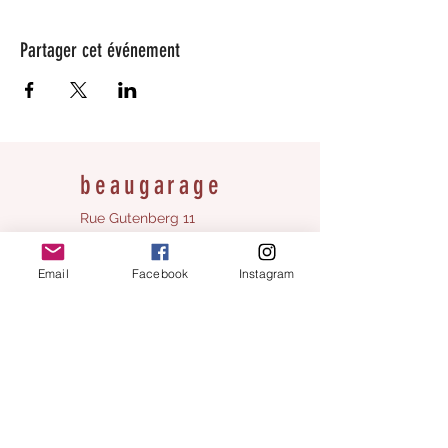
Partager cet événement
beaugarage
Rue Gutenberg 11
1800 Vevey
bonjour@beaugarage.ch
Email
Facebook
Instagram
S'ABONNER À LA NEWSLETTER
Horaires boutique cadeaux :
Lundi:
fermé