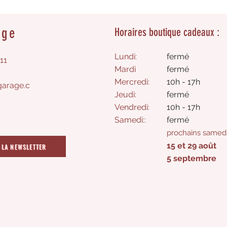
age
Horaires boutique cadeaux :
Lundi:
fermé
11
Mardi
fermé
Mercredi:
10h - 17h
arage.c
Jeudi:
fermé​
Vendredi:
10h - 17h
Samedi
:
:
​fermé
prochains samedi
15 et 29 août
 LA NEWSLETTER
5 septembre