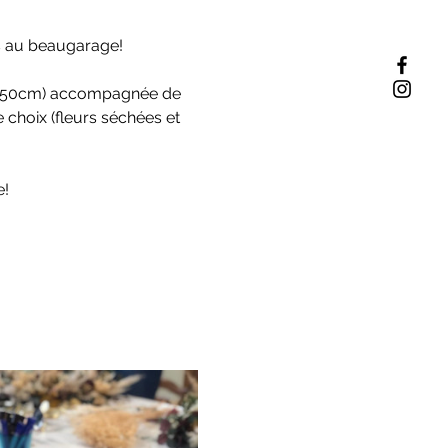
ous au beaugarage!
re 50cm) accompagnée de 
 choix (fleurs séchées et 
e!