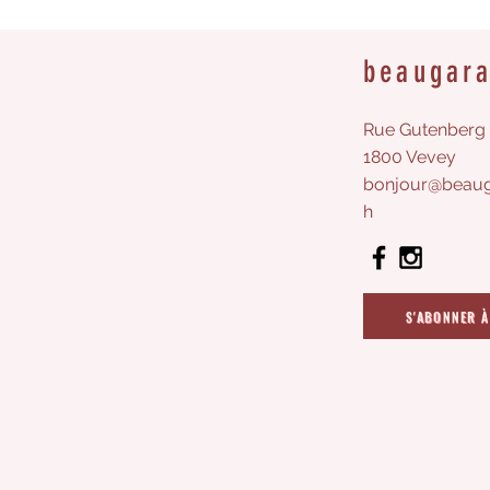
beaugar
Rue Gutenberg 
1800 Vevey
bonjour@beaug
h
S'ABONNER À