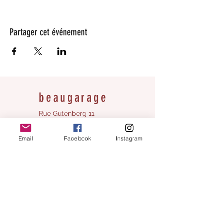
Partager cet événement
beaugarage
Rue Gutenberg 11
1800 Vevey
bonjour@beaugarage.ch
Email
Facebook
Instagram
S'ABONNER À LA NEWSLETTER
Horaires boutique cadeaux :