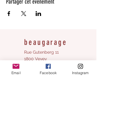
Partager cet événement
beaugarage
Rue Gutenberg 11
1800 Vevey
bonjour@beaugarage.ch
Email
Facebook
Instagram
S'ABONNER À LA NEWSLETTER
Horaires boutique cadeaux :
Lundi:
fermé
Mardi
fermé
Mercredi:
10h - 17h