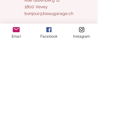
1800 Vevey
bonjour@beaugarage.ch
Email
Facebook
Instagram
S'ABONNER À LA NEWSLETTER
Horaires boutique cadeaux :
Lundi:
fermé
Mardi
fermé
Mercredi:
10h - 17h
Jeudi:
fermé​
Vendredi:
10h - 17h
Samedi
:
:
​fermé
prochains samedis ouverts:
15 et 29 août
5 septembre