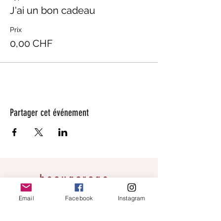
J'ai un bon cadeau
Prix
0,00 CHF
Partager cet événement
beaugarage
Rue Gutenberg 11
Email
Facebook
Instagram
1800 Vevey
bonjour@beaugarage.ch