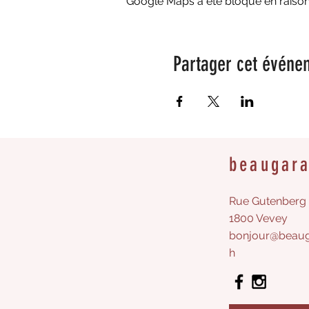
Google Maps a été bloqué en raison
Partager cet événe
beaugar
Rue Gutenberg 
1800 Vevey
bonjour@beaug
h