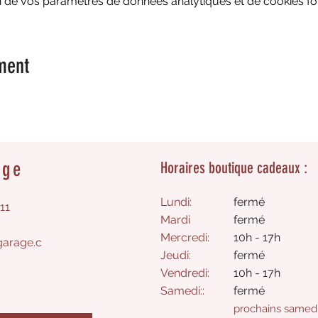
 de vos paramètres de données analytiques et de cookies fon
ment
age
Horaires boutique cadeaux :
Lundi:
fermé
11
Mardi
fermé
Mercredi:
10h - 17h
arage.c
Jeudi:
fermé​
Vendredi:
10h - 17h
Samedi
:
:
​fermé
prochains samedi