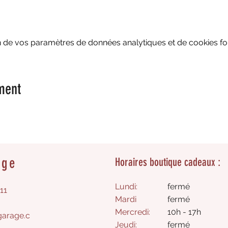
 de vos paramètres de données analytiques et de cookies fon
ment
age
Horaires boutique cadeaux :
Lundi:
fermé
11
Mardi
fermé
Mercredi:
10h - 17h
arage.c
Jeudi:
fermé​