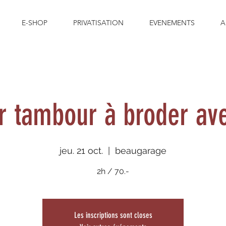
E-SHOP
PRIVATISATION
EVENEMENTS
A
er tambour à broder av
jeu. 21 oct.
  |  
beaugarage
2h / 70.-
Les inscriptions sont closes