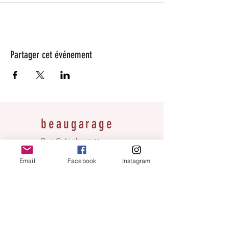
Partager cet événement
beaugarage
Rue Gutenberg 11
1800 Vevey
Email
Facebook
Instagram
bonjour@beaugarage.ch
S'ABONNER À LA NEWSLETTER