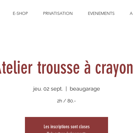
E-SHOP
PRIVATISATION
EVENEMENTS
A
telier trousse à crayo
jeu. 02 sept.
  |  
beaugarage
2h / 80.-
Les inscriptions sont closes