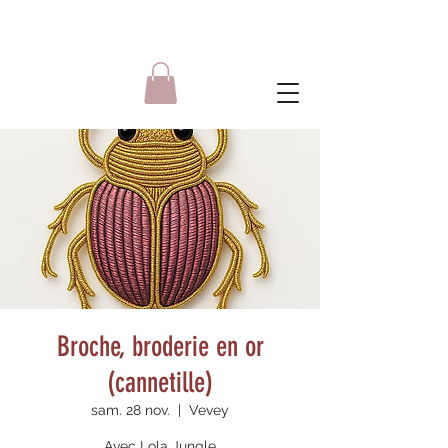
Broche, broderie en or
(cannetille)
sam. 28 nov.
  |  
Vevey
Avec Lola Jungle