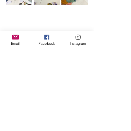
Email
Facebook
Instagram
Partager cet événement
beaugarage
Rue Gutenberg 11
1800 Vevey
bonjour@beaugarage.ch