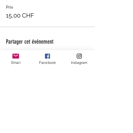
Prix
15,00 CHF
Partager cet événement
Email
Facebook
Instagram
beaugarage
Rue Gutenberg 11
1800 Vevey
bonjour@beaugarage.ch
S'ABONNER À LA NEWSLETTER