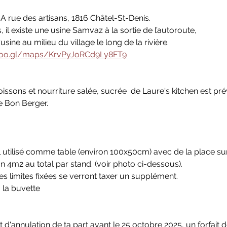
 rue des artisans, 1816 Châtel-St-Denis.
 il existe une usine Samvaz à la sortie de l’autoroute,
 l‘usine au milieu du village le long de la rivière.
/goo.gl/maps/KrvPyJoRCd9Ly8FT9
ssons et nourriture salée, sucrée  de Laure's kitchen est pré
Le Bon Berger.
el utilisé comme table (environ 100x50cm) avec de la place su
n 4m2 au total par stand. (voir photo ci-dessous).
s limites fixées se verront taxer un supplément.
 la buvette
'annulation de ta part avant le 25 octobre 2025, un forfait de