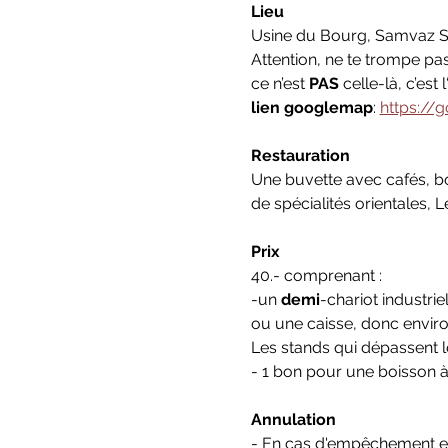
Lieu
Usine du Bourg, Samvaz SA
Attention, ne te trompe pas,
ce n’est 
PAS
 celle-là, c’est
lien googlemap
: 
https:/
Restauration
Une buvette avec cafés, boi
de spécialités orientales, 
Prix
40.- comprenant :
-un 
demi
-chariot industri
ou une caisse, donc enviro
Les stands qui dépassent le
- 1 bon pour une boisson à
Annulation
- En cas d'empêchement et d