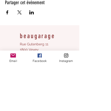
Partager cet événement
beaugarage
Rue Gutenberg 11
1800 Vevey
bonjour@beaugarage.ch
Email
Facebook
Instagram
S'ABONNER À LA NEWSLETTER
Horaires boutique cadeaux :
Lundi:
fermé
Mardi
fermé
Mercredi:
10h - 17h