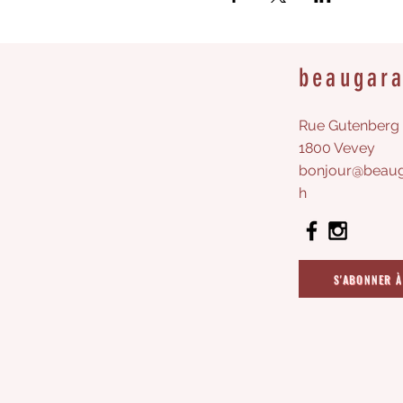
beaugar
Rue Gutenberg 
1800 Vevey
bonjour@beaug
h
S'ABONNER À