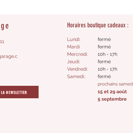
age
Horaires boutique cadeaux :
Lundi:
fermé
11
Mardi
fermé
Mercredi:
10h - 17h
arage.c
Jeudi:
fermé​
Vendredi:
10h - 17h
Samedi
:
:
​fermé
prochains samedi
15 et 29 août
 LA NEWSLETTER
5 septembre