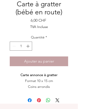
Carte à gratter
(bébé en route)
Prix
6,00 CHF
TVA Incluse
Quantité
*
Ajouter au panier
Carte annonce à gratter
Format 10 x 15 cm
Coins arrondis
Papier mat 400 g avec marquage à
chaud or
Enveloppe comprise