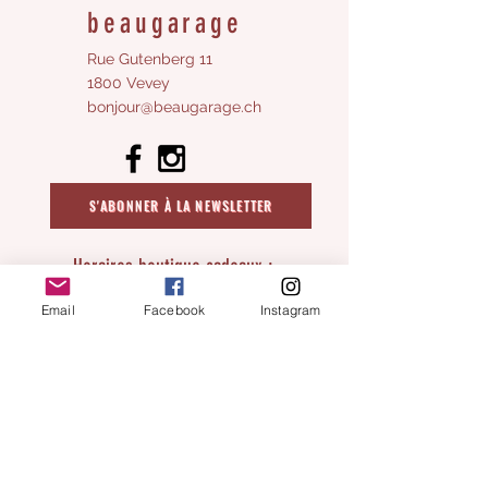
Messages : Bébé en route...
beaugarage
Rue Gutenberg 11
Détails du produit
1800 Vevey
bonjour@beaugarage.ch
• Pays de fabrication : France
• Poids : 12 g (0,42 oz)
S'ABONNER À LA NEWSLETTER
Horaires boutique cadeaux :
Lundi:
fermé
Email
Facebook
Instagram
Mardi
fermé
Mercredi:
10h - 17h
Jeudi:
fermé​
Vendredi:
10h - 17h
Samedi
:
:
​fermé
prochains samedis ouverts:
15 et 29 août
5 septembre