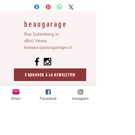
30cm ouvert
Livrée avec son enveloppe
beaugarage
Rue Gutenberg 11
1800 Vevey
bonjour@beaugarage.ch
S'ABONNER À LA NEWSLETTER
Horaires boutique cadeaux :
Email
Facebook
Instagram
Lundi:
fermé
Mardi
fermé
Mercredi:
10h - 17h
Jeudi:
fermé​
Vendredi:
10h - 17h
Samedi
:
:
​fermé