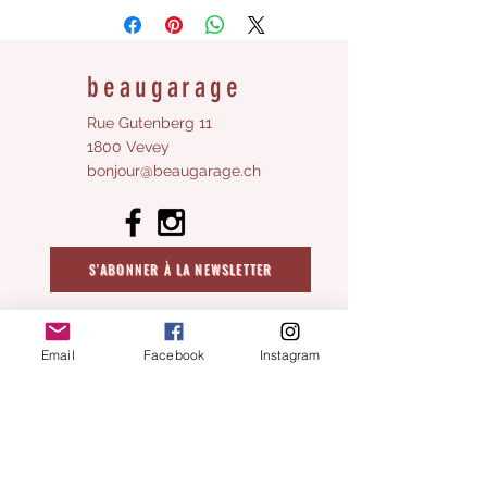
30cm ouvert
Livrée avec son enveloppe
beaugarage
Rue Gutenberg 11
1800 Vevey
bonjour@beaugarage.ch
S'ABONNER À LA NEWSLETTER
Horaires boutique cadeaux :
Email
Facebook
Instagram
Lundi:
fermé
Mardi
fermé
Mercredi:
10h - 17h
Jeudi:
fermé​
Vendredi:
10h - 17h
Samedi
:
:
​fermé