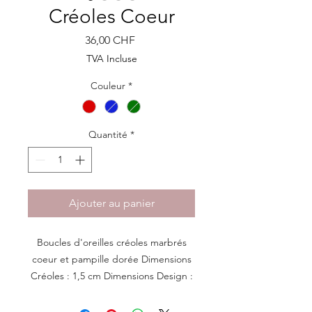
Créoles Coeur
Prix
36,00 CHF
TVA Incluse
Couleur
*
Quantité
*
Ajouter au panier
Boucles d'oreilles créoles marbrés
coeur et pampille dorée Dimensions
Créoles : 1,5 cm Dimensions Design :
2,5 cm H x 1,5 cm L Poids : Très
légères, 1 gramme par boucle