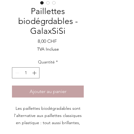
Paillettes
biodégrdables -
GalaxSiSi
Prix
8,00 CHF
TVA Incluse
Quantité
*
Ajouter au panier
Les paillettes biodégradables sont
l’alternative aux paillettes classiques
en plastique : tout aussi brillantes,
mais beaucoup moins polluantes !