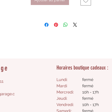
age
Horaires boutique cadeaux :
Lundi:
fermé
11
Mardi
fermé
Mercredi:
10h - 17h
arage.c
Jeudi:
fermé​
Vendredi:
10h - 17h
Samedi
:
:
​fermé