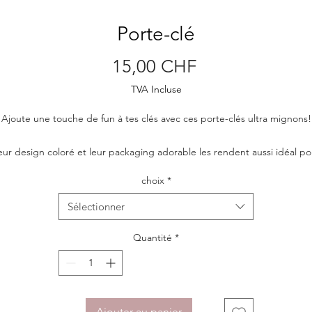
Porte-clé
Prix
15,00 CHF
TVA Incluse
Ajoute une touche de fun à tes clés avec ces porte-clés ultra mignons!
eur design coloré et leur packaging adorable les rendent aussi idéal po
 cadeau . C'est l'accessoire cool à avoir sur soi pour égayer tes journée
choix
*
Métal doré et émaillage coloré
Sélectionner
Dimensions : x cm
Quantité
*
Une création Malicieuse dessinée avec amour ️
Ajouter au panier